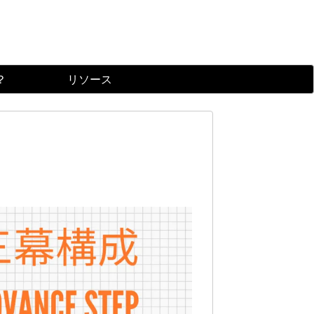
？
リソース