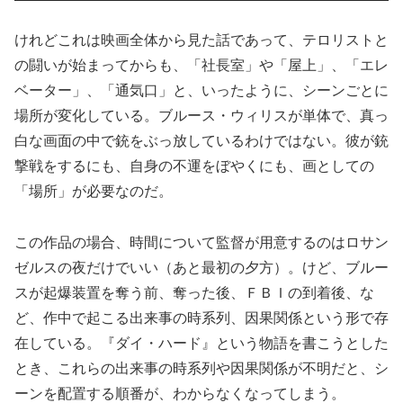
けれどこれは映画全体から見た話であって、テロリストと
の闘いが始まってからも、「社長室」や「屋上」、「エレ
ベーター」、「通気口」と、いったように、シーンごとに
場所が変化している。ブルース・ウィリスが単体で、真っ
白な画面の中で銃をぶっ放しているわけではない。彼が銃
撃戦をするにも、自身の不運をぼやくにも、画としての
「場所」が必要なのだ。
この作品の場合、時間について監督が用意するのはロサン
ゼルスの夜だけでいい（あと最初の夕方）。けど、ブルー
スが起爆装置を奪う前、奪った後、ＦＢＩの到着後、な
ど、作中で起こる出来事の時系列、因果関係という形で存
在している。『ダイ・ハード』という物語を書こうとした
とき、これらの出来事の時系列や因果関係が不明だと、シ
ーンを配置する順番が、わからなくなってしまう。